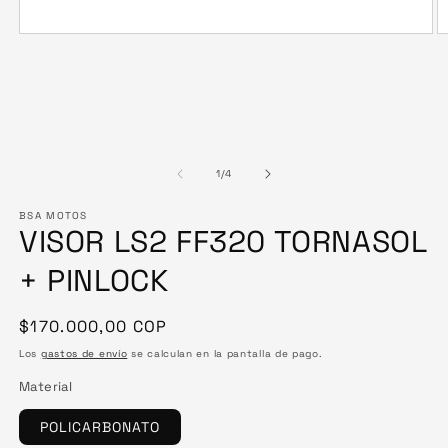
de
1
/
4
BSA MOTOS
VISOR LS2 FF320 TORNASOL
+ PINLOCK
Precio
$170.000,00 COP
habitual
Los
gastos de envío
se calculan en la pantalla de pago.
Material
POLICARBONATO