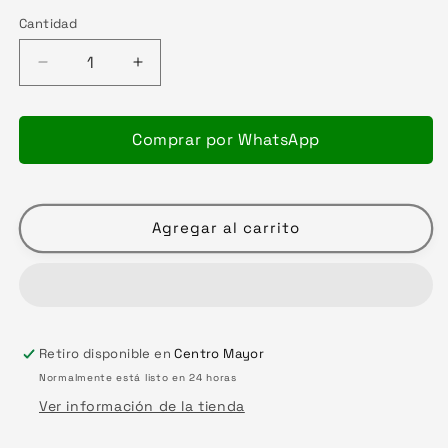
Cantidad
Reducir
Aumentar
cantidad
cantidad
para
para
VISOR
VISOR
Comprar por WhatsApp
LS2
LS2
FF320
FF320
TORNASOL
TORNASOL
+
+
Agregar al carrito
PINLOCK
PINLOCK
Retiro disponible en
Centro Mayor
Normalmente está listo en 24 horas
Ver información de la tienda