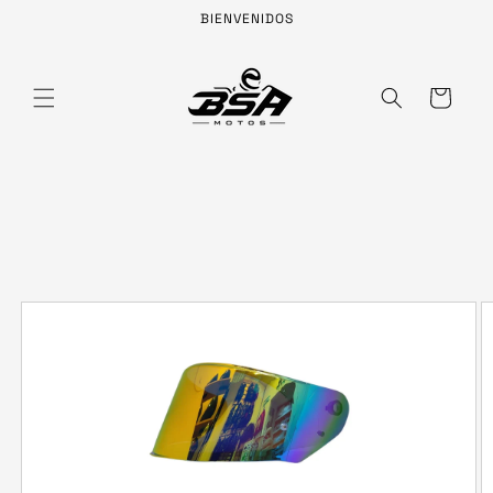
Ir
BIENVENIDOS
directamente
al contenido
Carrito
Ir
directamente
a la
información
del producto