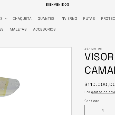
BIENVENIDOS
ES
CHAQUETA
GUANTES
INVIERNO
RUTAS
PROTEC
ES
MALETAS
ACCESORIOS
BSA MOTOS
VISOR
CAMA
Precio
$110.000,0
habitual
Los
gastos de env
Cantidad
Reducir