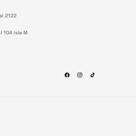
al 2122
l 104 Isla M
Facebook
Instagram
TikTok
Formas