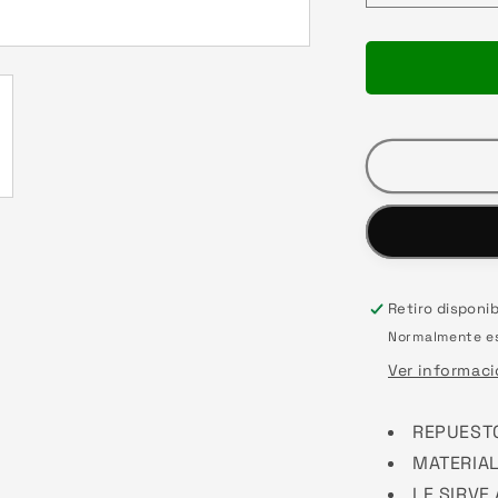
cantidad
para
VISOR
AGV
K1-
-
S
CAMALEO
Retiro disponi
Normalmente es
Ver informaci
REPUEST
MATERIA
LE SIRVE