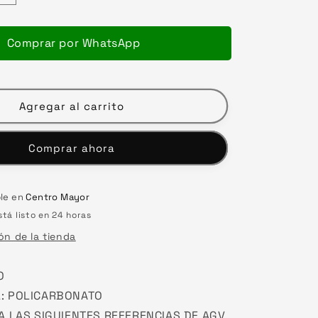
cantidad
para
VISOR
Comprar por WhatsApp
AGV
K1-
-
S
Agregar al carrito
N
CAMALEON
Comprar ahora
ble en
Centro Mayor
tá listo en 24 horas
ón de la tienda
O
L: POLICARBONATO
 A LAS SIGUIENTES REFERENCIAS DE AGV