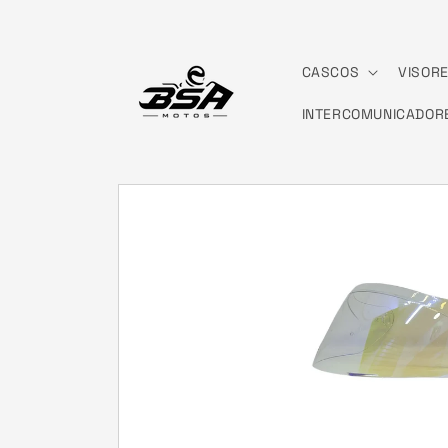
Ir
directamente
al contenido
CASCOS
VISOR
INTERCOMUNICADOR
Ir
directamente
a la
información
del producto