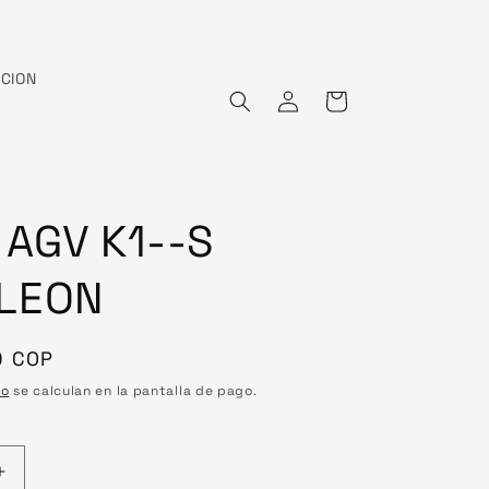
CION
Iniciar
Carrito
sesión
 AGV K1--S
LEON
0 COP
ío
se calculan en la pantalla de pago.
Aumentar